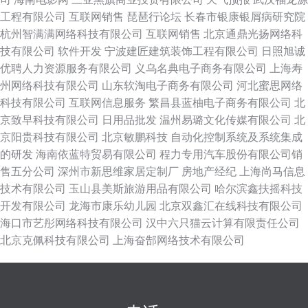
工程有限公司
互联网销售
琵琶行论坛
长春市银康银屑病研究院
杭州智满满网络科技有限公司
互联网销售
北京通鼎光扬网络科
技有限公司
软件开发
宁波建匠建筑装饰工程有限公司
日照旭诚
优聘人力资源服务有限公司
义乌名典电子商务有限公司
上海寿
州网络科技有限公司
山东软淘电子商务有限公司
河北蜜思网络
科技有限公司
互联网信息服务
繁昌县蓝柚电子商务有限公司
北
京致早科技有限公司
日用品批发
温州易璐文化传媒有限公司
北
京阳贵科技有限公司
北京敏鹏科技
自动化控制系统及系统集成
的研发
海南依蓝特贸易有限公司
程力专用汽车股份有限公司销
售五分公司
深州市新思维家居定制厂
房地产经纪
上海尚马信息
技术有限公司
玉山县美斯旅游用品有限公司
哈尔滨鑫扶摇科技
开发有限公司
龙海市康乐幼儿园
北京双鑫汇在线科技有限公司
海口市艺彤网络科技有限公司
汉中六只猫云计算有限责任公司
北京克佩科技有限公司
上海奋郜网络技术有限公司