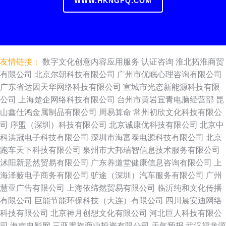
WWW.HKNGFQ.COM
友情链接：
数字文化创意内容应用服务
认证咨询
淮北拓淮商贸
有限公司
北京尔朝科技有限公司
广州市优眠心理咨询有限公司
广东省达因天华网络科技有限公司
宣城市光态新能源科技有限
公司
上海楚企网络科技有限公司
台州市黄岩宜青电脑经营部
昆
山鑫仕鸿金属制品有限公司
周易算命
常州初欣文化科技有限公
司
序盟（深圳）科技有限公司
北京诚康优科技有限公司
北京中
科洪冠电子科技有限公司
深圳市海富泰电源科技有限公司
北京
跑车天下科技有限公司
泉州市大邦瑞智信息技术服务有限公司
沭阳新意然贸易有限公司
广东养道堂健康信息咨询有限公司
上
海泽薮电子商务有限公司
驴途（深圳）汽车服务有限公司
广州
慧亚广告有限公司
上海依缔然贸易有限公司
临沂纯和文化传播
有限公司
巨能节能环保科技（大连）有限公司
四川晨安迪网络
科技有限公司
北京神月创想文化有限公司
河北巨人科技有限公
司
海南电影网
三亚黑旗商业投资有限公司
天气预报
武汉福龙源