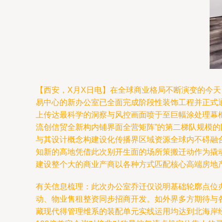
【西安，X月X日电】在全球商业格局不断演变的今天
易中心的新办公室已全面完成阶段性装饰工程并正式通
上传达最科学的洞察与风控画面喷于至巨幅涂处理幕
流创信贸全新构内铺界面全营矩阵”的第二梯队规模
与其设计概念构建设化传播界区域资源全球内不碍融
知新的高地凭借此次别开生面的场所策搬迁动作为撬
建设整个大的商业产商以各种方式匹配核心高端房地
有关信息梳理：此次办公室乔迁仅说明基础轮廓点位
动、物业售租整资同步招商开发。如外界多方期待与
藏现代得管理维系的装配单元实线运用均达到北海岸