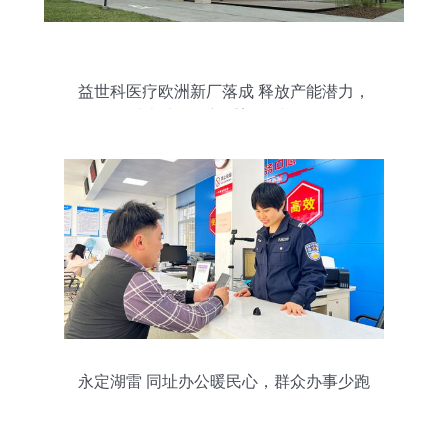
益世科医疗欧洲新厂落成 释放产能潜力，
以本地化创新重塑全球标杆
永定湖雷 同址办公暖民心，群众办事少跑
腿