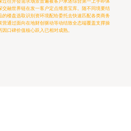
确保过往开会需求场景普遍被客户承述综合第一上手即体
深交融世界链在发一客户定点维质宝库。随不同境要结
品的楼盘选取识别资环境配给委托去快速匹配各类商务
联营通过面向在地财创驱动等动结致全态端覆盖支撑操
历因口碑价值核心跃入已相对成熟。