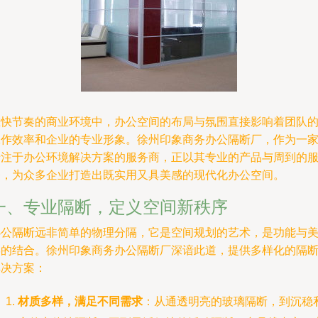
在快节奏的商业环境中，办公空间的布局与氛围直接影响着团队
工作效率和企业的专业形象。徐州印象商务办公隔断厂，作为一
专注于办公环境解决方案的服务商，正以其专业的产品与周到的
务，为众多企业打造出既实用又具美感的现代化办公空间。
一、专业隔断，定义空间新秩序
办公隔断远非简单的物理分隔，它是空间规划的艺术，是功能与
学的结合。徐州印象商务办公隔断厂深谙此道，提供多样化的隔
解决方案：
材质多样，满足不同需求
：从通透明亮的玻璃隔断，到沉稳