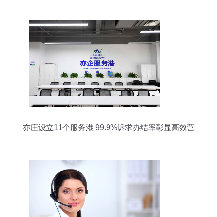
亦庄设立11个服务港 99.9%诉求办结率彰显高效营
商环境