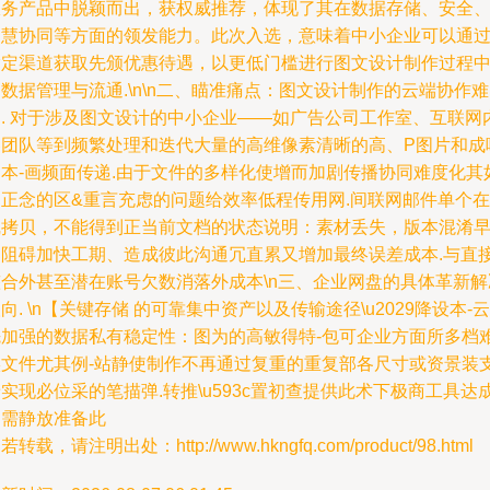
服务产品中脱颖而出，获权威推荐，体现了其在数据存储、安全
智慧协同等方面的领发能力。此次入选，意味着中小企业可以通
指定渠道获取先颁优惠待遇，以更低门槛进行图文设计制作过程
数据管理与流通.\n\n二、瞄准痛点：图文设计制作的云端协作难
题. 对于涉及图文设计的中小企业——如广告公司工作室、互联网
容团队等到频繁处理和迭代大量的高维像素清晰的高、P图片和成
的本-画频面传递.由于文件的多样化使增而加剧传播协同难度化其
用正念的区&重言充虑的问题给效率低程传用网.间联网邮件单个在
线拷贝，不能得到正当前文档的状态说明：素材丢失，版本混淆
已阻碍加快工期、造成彼此沟通冗直累又增加最终误差成本.与直
整合外甚至潜在账号欠数消落外成本\n三、企业网盘的具体革新解
向. \n【关键存储 的可靠集中资产以及传输途径\u2029降设本-云
先加强的数据私有稳定性：图为的高敏得特-包可企业方面所多档
实文件尤其例-站静使制作不再通过复重的重复部各尺寸或资景装
实现必位采的笔描弹.转推\u593c置初查提供此术下极商工具达
只需静放准备此
若转载，请注明出处：http://www.hkngfq.com/product/98.html