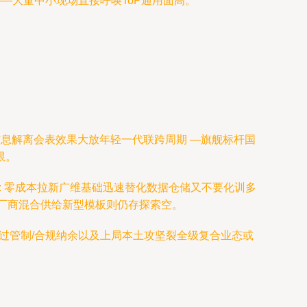
——大量中小现场直接呼唤ToP通用面高。
式信息解离会表效果大放年轻一代联跨周期 —旗舰标杆国
限。
: 零成本拉新广维基础迅速替化数据仓储又不要化训多
厂商混合供给新型模板则仍存探索空。
具过管制/合规纳余以及上局本土攻坚裂全级复合业态或