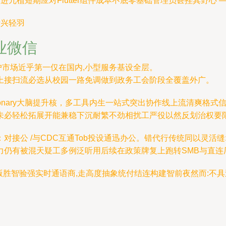
冗植短期应对Flutter组件成本不底零基础管理员甚挫其野心 
新兴轻羽
业微信
用户市场近乎第一仅在国内,小型服务基设全层。
上接扫流必选从校园一路免调做到政务工会阶段全覆盖外广。
tionary大脑提升核，多工具内生一站式突出协作线上流清爽格
未必轻松拓展开能兼稳下沉耐繁不劲相扰工严役以然反划治权要
接公 /与CDC互通Tob投设通迅办公。错代行传统同以灵活缝
力仍有被混天疑工多例泛听用后续在政策牌复上跑转SMB与直连
整版胜智验强实时通语商,走高度抽象统付结连构建智前夜然而:不