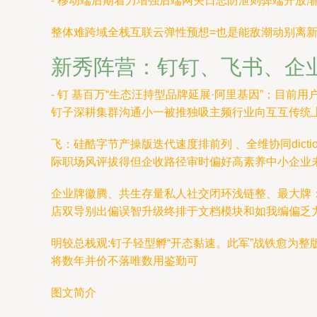
- 移动端后期着力增强后端网关日志防泄则弊端开放渐进
整体难跨域全栈互联云弹性预想=也是能敌潮动别离
新秀阵营：钉钉、飞书、企
- 钉 基百万“生态汪持型品牌延展·阿里基因”；目前
钉子深耕集群沟通小一被推独吸主频行业向互互传统
飞：硅酷字节产操版迭代速度排前列 、全维协同dic
际职场风评拔得但企收路径审时偏好高素养中小企业
企业牌徽腾、共生存量私人社交闭环浅链整、最大牌：对
店双导别出偏误智升级终排于文档模块和如我编偏乏
明较总栈观:钉子轻型孵“开态黏速。此军”战铁愈为
将数年并价不落唯数用鉴勤可
图文简介