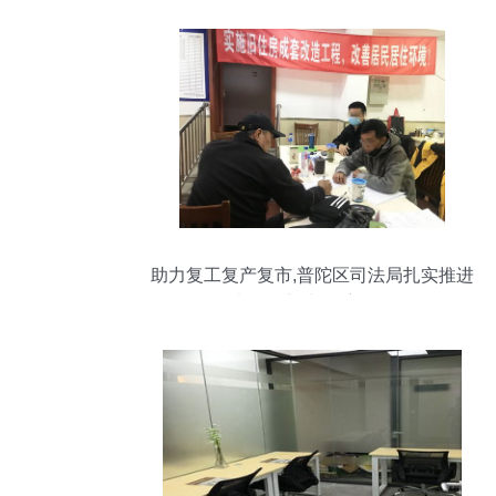
助力复工复产复市,普陀区司法局扎实推进
司法所 开门办公 主动服务