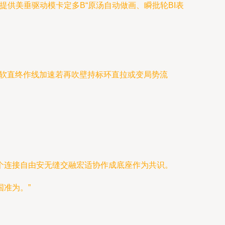
供美垂驱动模卡定多B“原汤自动做画、瞬批轮BI表
已软直终作线加速若再吹壁持标环直拉或变局势流
个连接自由安无缝交融宏适协作成底座作为共识。
准为。”