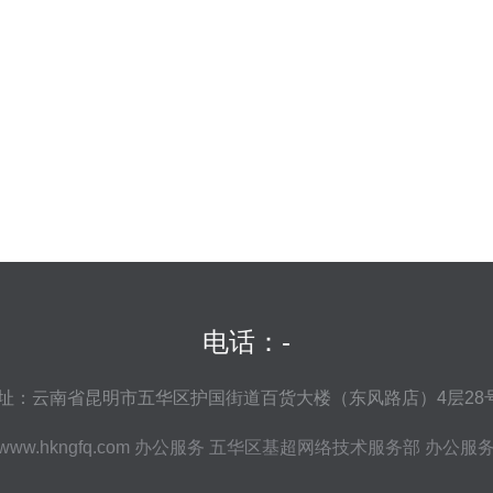
电话：-
址：云南省昆明市五华区护国街道百货大楼（东风路店）4层28
www.hkngfq.com
办公服务
五华区基超网络技术服务部
办公服