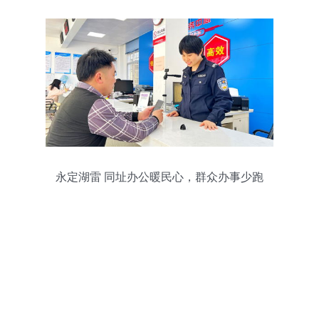
永定湖雷 同址办公暖民心，群众办事少跑
腿